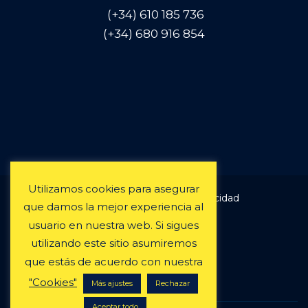
(
+34
)
610 185 736
(+34) 680 916 854
Utilizamos cookies para asegurar
Aviso Legal & Política de Privacidad
que damos la mejor experiencia al
Términos y condiciones
usuario en nuestra web. Si sigues
Política de Cookies
utilizando este sitio asumiremos
Condiciones alquiler
que estás de acuerdo con nuestra
Preguntas frecuentes
"Cookies"
Más ajustes
Rechazar
Aceptar todo