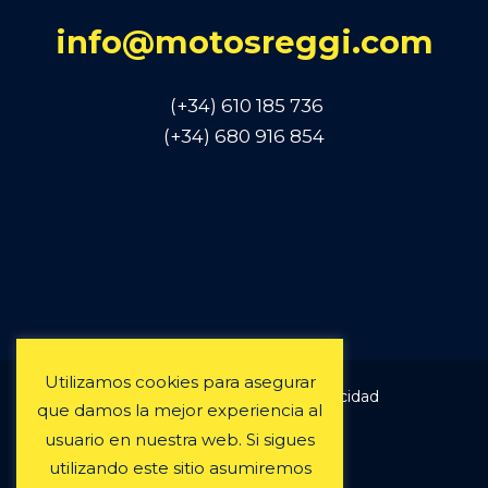
info@motosreggi.com
(
+34
)
610 185 736
(+34) 680 916 854
Utilizamos cookies para asegurar
Aviso Legal & Política de Privacidad
que damos la mejor experiencia al
Términos y condiciones
usuario en nuestra web. Si sigues
Política de Cookies
utilizando este sitio asumiremos
Condiciones alquiler