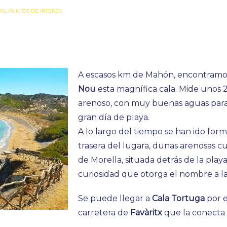
AS
,
PUNTOS DE INTERÉS
A escasos km de Mahón, encontramo
Nou
esta magnífica cala. Mide unos 
arenoso, con muy buenas aguas para
gran día de playa.
A lo largo del tiempo se han ido fo
trasera del lugara, dunas arenosas c
de Morella, situada detrás de la playa
curiosidad que otorga el nombre a la
Se puede llegar a
Cala Tortuga
por e
carretera de
Favàritx
que la conecta a