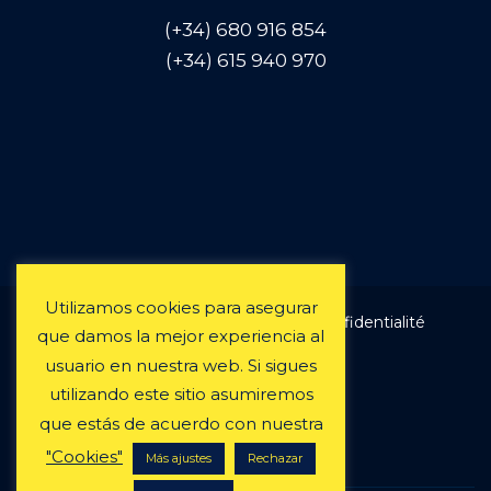
(+34) 680 916 854
(+34) 615 940 970
Utilizamos cookies para asegurar
Mentions légales et politique de confidentialité
que damos la mejor experiencia al
Termes et conditions
usuario en nuestra web. Si sigues
Politique de cookies
utilizando este sitio asumiremos
Conditions de location
que estás de acuerdo con nuestra
Questions fréquentes
"Cookies"
Más ajustes
Rechazar